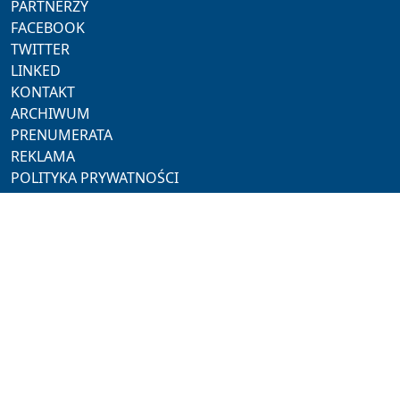
PARTNERZY
FACEBOOK
TWITTER
LINKED
KONTAKT
ARCHIWUM
PRENUMERATA
REKLAMA
POLITYKA PRYWATNOŚCI
NASZE SERWISY
ProMedia
Akademia Hotelarza
Pracuj w Horeca
Hotel Trends
Hotel Investment Trends
NASZE PORTALE
Restauracja
Rynek Turystyczny
Polski Jubiler