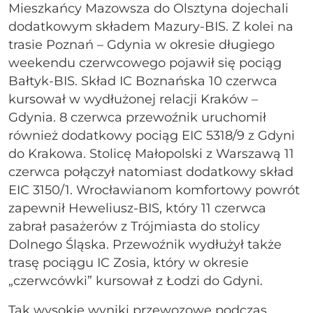
Mieszkańcy Mazowsza do Olsztyna dojechali
dodatkowym składem Mazury-BIS. Z kolei na
trasie Poznań – Gdynia w okresie długiego
weekendu czerwcowego pojawił się pociąg
Bałtyk-BIS. Skład IC Boznańska 10 czerwca
kursował w wydłużonej relacji Kraków –
Gdynia. 8 czerwca przewoźnik uruchomił
również dodatkowy pociąg EIC 5318/9 z Gdyni
do Krakowa. Stolicę Małopolski z Warszawą 11
czerwca połączył natomiast dodatkowy skład
EIC 3150/1. Wrocławianom komfortowy powrót
zapewnił Heweliusz-BIS, który 11 czerwca
zabrał pasażerów z Trójmiasta do stolicy
Dolnego Śląska. Przewoźnik wydłużył także
trasę pociągu IC Zosia, który w okresie
„czerwcówki” kursował z Łodzi do Gdyni.
Tak wysokie wyniki przewozowe podczas