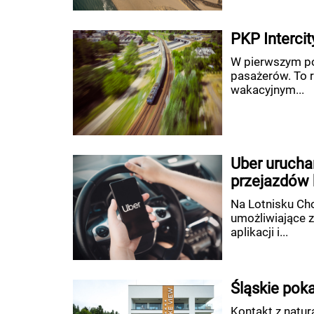
PKP Intercit
W pierwszym pó
pasażerów. To r
wakacyjnym...
Uber urucha
przejazdów b
Na Lotnisku Cho
umożliwiające 
aplikacji i...
Śląskie pok
Kontakt z natur