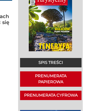
mach
 się
SPIS TREŚCI
PRENUMERATA
PAPIEROWA
PRENUMERATA CYFROWA