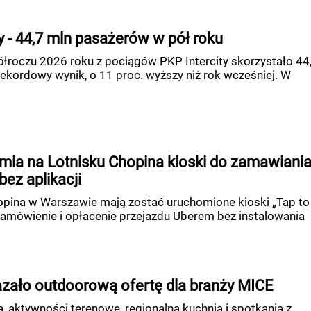
y - 44,7 mln pasażerów w pół roku
łroczu 2026 roku z pociągów PKP Intercity skorzystało 44
ekordowy wynik, o 11 proc. wyższy niż rok wcześniej. W
mia na Lotnisku Chopina kioski do zamawiani
ez aplikacji
pina w Warszawie mają zostać uruchomione kioski „Tap to 
zamówienie i opłacenie przejazdu Uberem bez instalowania
azało outdoorową ofertę dla branży MICE
ą, aktywności terenowe, regionalna kuchnia i spotkania z