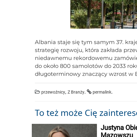
Albania staje się tym samym 37. kraj
strategię rozwoju, która zakłada prz
niedawnemu rekordowemu zamówieni
do około 800 samolotów do 2033 roku 
długoterminowy znaczący wzrost w E
,
.
.
przewoźnicy
Z Branży
permalink
To też może Cię zaintere
Justyna Obi
Mazowszu