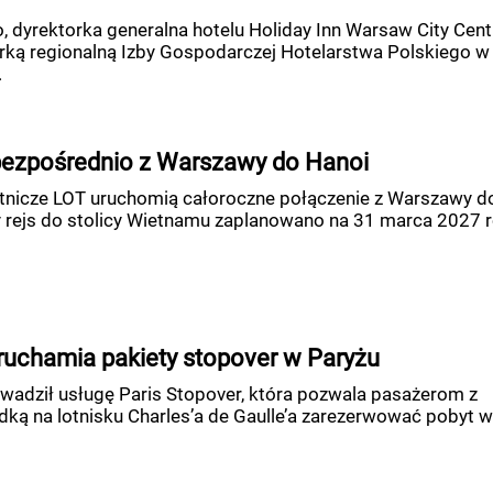
, dyrektorka generalna hotelu Holiday Inn Warsaw City Cent
rką regionalną Izby Gospodarczej Hotelarstwa Polskiego w
.
bezpośrednio z Warszawy do Hanoi
otnicze LOT uruchomią całoroczne połączenie z Warszawy d
y rejs do stolicy Wietnamu zaplanowano na 31 marca 2027 r
uruchamia pakiety stopover w Paryżu
wadził usługę Paris Stopover, która pozwala pasażerom z
dką na lotnisku Charles’a de Gaulle’a zarezerwować pobyt w