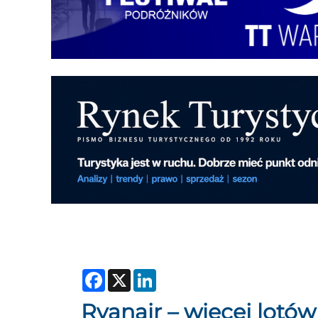
Facebook
X
LinkedIn
Ryanair – więcej lotów