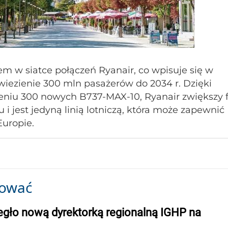
em w siatce połączeń Ryanair, co wpisuje się w
ewiezienie 300 mln pasażerów do 2034 r. Dzięki
u 300 nowych B737-MAX-10, Ryanair zwiększy f
i jest jedyną linią lotniczą, która może zapewnić
uropie.
sować
egło nową dyrektorką regionalną IGHP na