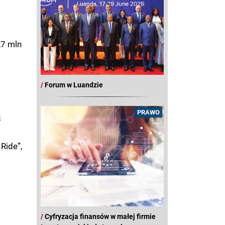
,7 mln
/
Forum w Luandzie
PRAWO
a
Ride”,
/
Cyfryzacja finansów w małej firmie