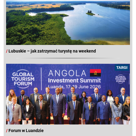
/
Lubuskie – jak zatrzymać turystę na weekend
TARGI
/
Forum w Luandzie