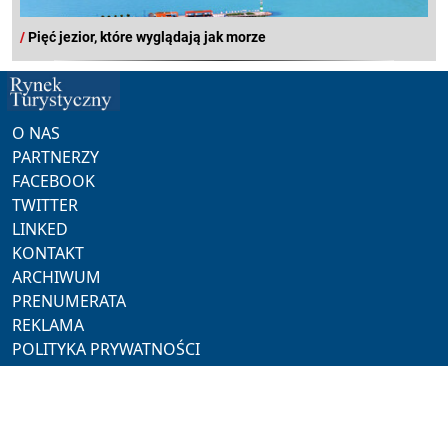
/
Pięć jezior, które wyglądają jak morze
O NAS
PARTNERZY
FACEBOOK
TWITTER
LINKED
KONTAKT
ARCHIWUM
PRENUMERATA
REKLAMA
POLITYKA PRYWATNOŚCI
NASZE SERWISY
ProMedia
Akademia Hotelarza
Pracuj w Horeca