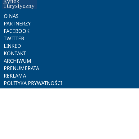
O NAS
PARTNERZY
FACEBOOK
TWITTER
LINKED
KONTAKT
ARCHIWUM
PRENUMERATA
REKLAMA
POLITYKA PRYWATNOŚCI
NASZE SERWISY
ProMedia
Akademia Hotelarza
Pracuj w Horeca
Hotel Trends
Hotel Investment Trends
NASZE PORTALE