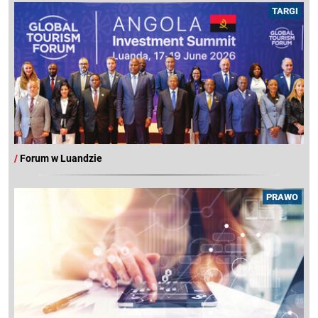
TARGI
/
Forum w Luandzie
PRAWO