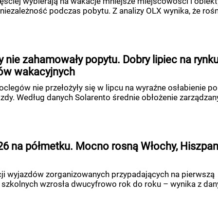
ęściej wybierają na wakacje mniejsze miejscowości i obiekt
niezależność podczas pobytu. Z analizy OLX wynika, że rośni
 nie zahamowały popytu. Dobry lipiec na rynk
ów wakacyjnych
clegów nie przełożyły się w lipcu na wyraźne osłabienie p
azdy. Według danych Solarento średnie obłożenie zarządzan
6 na półmetku. Mocno rosną Włochy, Hiszpani
cji wyjazdów zorganizowanych przypadających na pierwszą
 szkolnych wzrosła dwucyfrowo rok do roku – wynika z dan