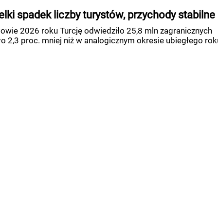
elki spadek liczby turystów, przychody stabilne
owie 2026 roku Turcję odwiedziło 25,8 mln zagranicznych
ło 2,3 proc. mniej niż w analogicznym okresie ubiegłego rok
AKT
NASZE SERWISY
IWUM
ProMedia
UMERATA
Akademia Hotelarza
AMA
Pracuj w Horeca
YKA PRYWATNOŚCI
Hotel Trends
Hotel Investment Trends