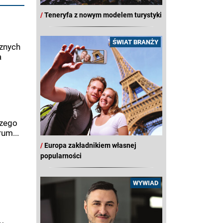
/
Teneryfa z nowym modelem turystyki
ŚWIAT BRANŻY
cznych
a
szego
um...
/
Europa zakładnikiem własnej
popularności
WYWIAD