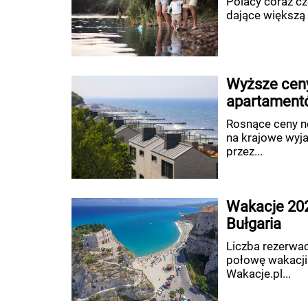
Polacy coraz cz
dające większą 
Wyższe ceny
apartament
Rosnące ceny no
na krajowe wyj
przez...
Wakacje 202
Bułgaria
Liczba rezerwa
połowę wakacji
Wakacje.pl...