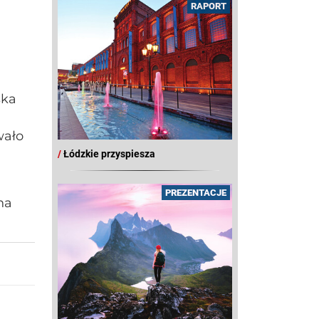
RAPORT
ska
wało
/
Łódzkie przyspiesza
PREZENTACJE
na