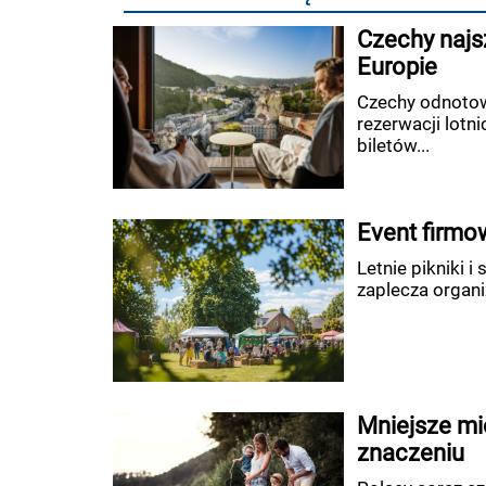
Czechy najs
Europie
Czechy odnotow
rezerwacji lotn
biletów...
Event firmow
Letnie pikniki 
zaplecza organi
Mniejsze mie
znaczeniu