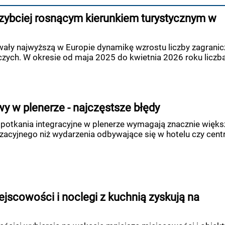
zybciej rosnącym kierunkiem turystycznym w
ały najwyższą w Europie dynamikę wzrostu liczby zagrani
iczych. W okresie od maja 2025 do kwietnia 2026 roku liczb
y w plenerze - najczęstsze błędy
i spotkania integracyjne w plenerze wymagają znacznie więk
zacyjnego niż wydarzenia odbywające się w hotelu czy centr
jscowości i noclegi z kuchnią zyskują na