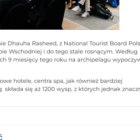
ie Dhauha Rasheed, z National Tourist Board Pol
pie Wschodniej i do tego stale rosnącym. Według
ych 9 miesięcy tego roku na archipelagu wypoczy
we hotele, centra spa, jak również bardziej
 składa się aż 1200 wysp, z których jednak znacz
ć