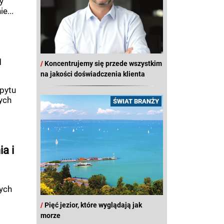
y
e...
u
/
Koncentrujemy się przede wszystkim
na jakości doświadczenia klienta
opytu
ych
ŚWIAT BRANŻY
a i
ych
/
Pięć jezior, które wyglądają jak
morze