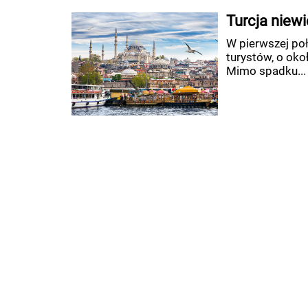
Turcja niewi
W pierwszej poł
turystów, o oko
Mimo spadku...
O NAS
KONT
PARTNERZY
ARCH
FACEBOOK
PREN
TWITTER
REKL
LINKED
POLIT