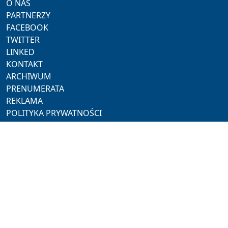
O NAS
PARTNERZY
FACEBOOK
TWITTER
LINKED
KONTAKT
ARCHIWUM
PRENUMERATA
REKLAMA
POLITYKA PRYWATNOŚCI
NASZE SERWISY
ProMedia
Akademia Hotelarza
Pracuj w Horeca
Hotel Trends
Hotel Investment Trends
NASZE PORTALE
Restauracja
Rynek Turystyczny