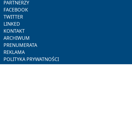
PARTNERZY
FACEBOOK
TWITTER
LINKED
KONTAKT
ARCHIWUM
PRENUMERATA
REKLAMA
POLITYKA PRYWATNOŚCI
NASZE SERWISY
ProMedia
Akademia Hotelarza
Pracuj w Horeca
Hotel Trends
Hotel Investment Trends
NASZE PORTALE
Restauracja
Rynek Turystyczny
Polski Jubiler