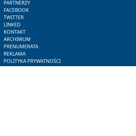
PARTNERZY
FACEBOOK
TWITTER
LINKED
KONTAKT
ARCHIWUM
PRENUMERATA
REKLAMA
POLITYKA PRYWATNOŚCI
NASZE SERWISY
ProMedia
Akademia Hotelarza
Pracuj w Horeca
Hotel Trends
Hotel Investment Trends
NASZE PORTALE
Restauracja
Rynek Turystyczny
Polski Jubiler