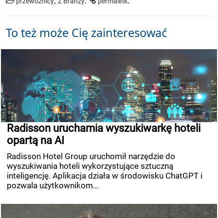
,
.
.
przewoźnicy
Z Branży
permalink
To też może Cię zainteresować
Radisson uruchamia wyszukiwarkę hoteli
opartą na AI
Radisson Hotel Group uruchomił narzędzie do
wyszukiwania hoteli wykorzystujące sztuczną
inteligencję. Aplikacja działa w środowisku ChatGPT i
pozwala użytkownikom...