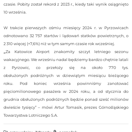
czasie. Pobity został rekord z 2023 r., kiedy taki wynik osiągnięto
10 września.
W trakcie pierwszych ośmiu miesięcy 2024 r. w Pyrzowicach
odnotowano 32 757 startów i lądowań statków powietrznych, o
2 310 więcej (+7,6%) niż w tym samym czasie rok wcześniej.
„
Za Katowice Airport znakomity szczyt letniego sezonu
wakacyjnego. We wrześniu nadal będziemy bardzo chętnie latali
z Pyrzowic, co przełoży się na około 770 tys.
obsłużonych podróżnych w dziewiątym miesiącu bieżącego
roku. Pod koniec września powinniśmy zanotować
pięciomilionowego pasażera w 2024 roku, a od stycznia do
grudnia obsłużonych podróżnych będzie ponad sześć milionów
dwieście tysięcy” – mówi Artur Tomasik, prezes Górnośląskiego
Towarzystwa Lotniczego S.A.