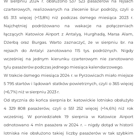
W sierpniu 2024 r. obsłużono 537 523 pasażerów na rejsach
czarterowych, realizowanych na zlecenie biur podróży, czyli o
65 313 więcej (+13,8%) niż podczas ósmego miesiąca 2023 r.
Najchętniej podróżowano na wakacje na połączeniach
łączących Katowice Airport z Antalyą, Hurghadą, Marsa Alam,
Dżerbą oraz Burgas. Warto zaznaczyć, że w sierpniu br. na
rejsach do Antalyi zanotowano 115 tys. podróżnych. Nigdy
wcześniej na jednym kierunku czarterowym nie zanotowano
tylu pasażerów podczas jednego miesiąca kalendarzowego.
W trakcie ósmego miesiąca 2024 r. w Pyrzowicach miało miejsce
5 795 startów i lądowań statków powietrznych, czyli o 365 więcej
(+6,7%) niż w sierpniu 2023 r.
Od stycznia do końca sierpnia br. katowickie lotnisko obsłużyło
4 329 808 pasażerów, czyli o 551 252 więcej (+14,6%) niż rok
wcześniej. W poniedziałek 19 sierpnia w Katowice Airport
odnotowano 4 mln pasażera w 2024 r. – nigdy dotąd w historii
lotniska nie obsłużono takiej liczby pasażerów w tak szybkim