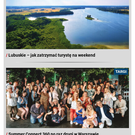
/
Lubuskie – jak zatrzymać turystę na weekend
TARGI
/
Summer Connect 360 po raz drugi w Warszawie