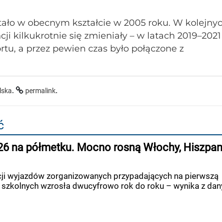
stało w obecnym kształcie w 2005 roku. W kolejny
ji kilkukrotnie się zmieniały – w latach 2019–2021
tu, a przez pewien czas było połączone z
.
.
lska
permalink
ć
6 na półmetku. Mocno rosną Włochy, Hiszpani
cji wyjazdów zorganizowanych przypadających na pierwszą
 szkolnych wzrosła dwucyfrowo rok do roku – wynika z dan