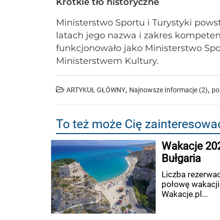
Krótkie tło historyczne
Ministerstwo Sportu i Turystyki pow
latach jego nazwa i zakres kompetenc
funkcjonowało jako Ministerstwo Spor
Ministerstwem Kultury.
,
,
ARTYKUŁ GŁÓWNY
Najnowsze Informacje (2)
po
To też może Cię zainteresowa
Wakacje 202
Bułgaria
Liczba rezerwa
połowę wakacji
Wakacje.pl...