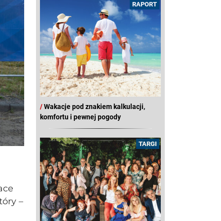
RAPORT
/
Wakacje pod znakiem kalkulacji,
komfortu i pewnej pogody
TARGI
race
tóry –