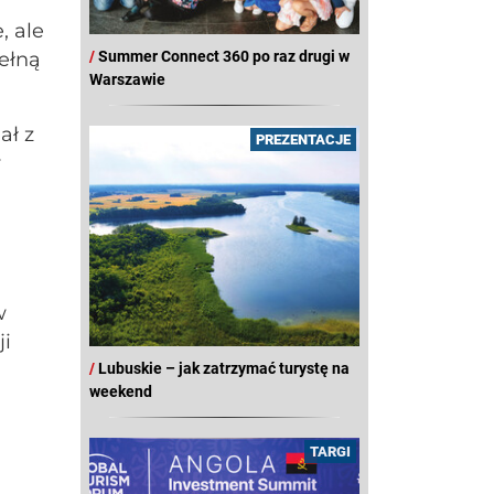
, ale
/
Summer Connect 360 po raz drugi w
ełną
Warszawie
ał z
PREZENTACJE
y
w
ji
/
Lubuskie – jak zatrzymać turystę na
weekend
TARGI