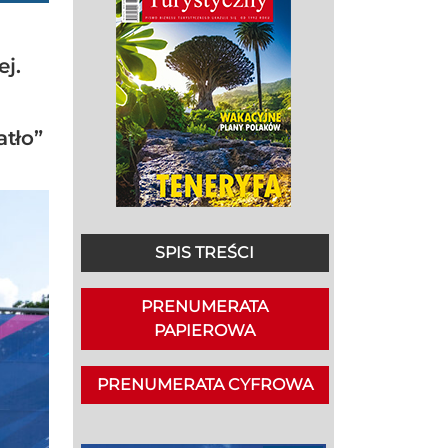
ej.
atło”
SPIS TREŚCI
PRENUMERATA
PAPIEROWA
PRENUMERATA CYFROWA