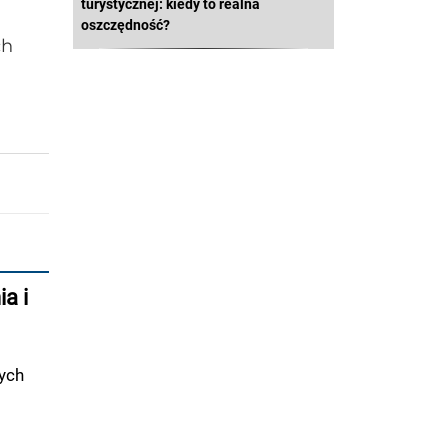
turystycznej: kiedy to realna
oszczędność?
ch
a i
ych