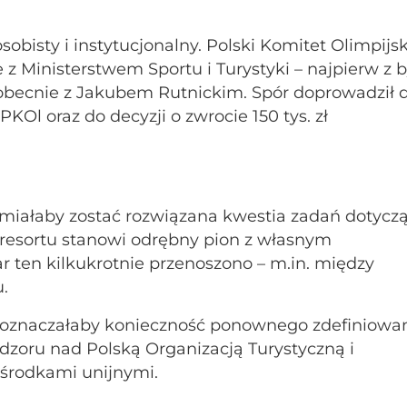
obisty i instytucjonalny. Polski Komitet Olimpijsk
e z Ministerstwem Sportu i Turystyki – najpierw z 
obecnie z Jakubem Rutnickim. Spór doprowadził 
KOl oraz do decyzji o zwrocie 150 tys. zł
 miałaby zostać rozwiązana kwestia zadań dotycz
e resortu stanowi odrębny pion z własnym
 ten kilkukrotnie przenoszono – m.in. między
u.
 oznaczałaby konieczność ponownego zdefiniowa
adzoru nad Polską Organizacją Turystyczną i
środkami unijnymi.