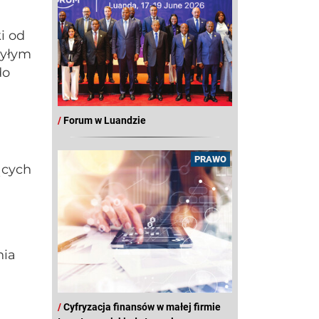
i od
byłym
do
/
Forum w Luandzie
PRAWO
ących
nia
/
Cyfryzacja finansów w małej firmie