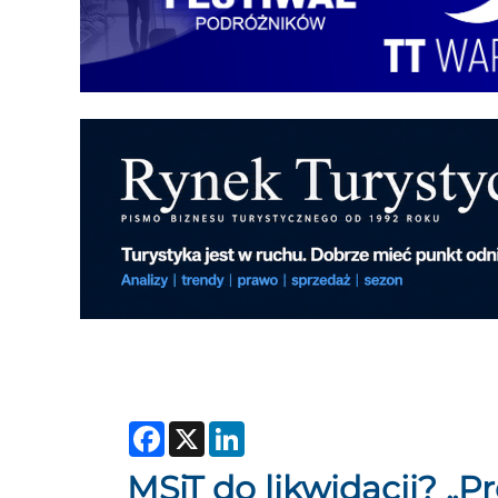
Facebook
X
LinkedIn
MSiT do likwidacji? „P