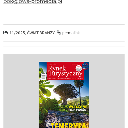
bok@pws-promedia.pl
,
.
.
11/2025
ŚWIAT BRANŻY
permalink