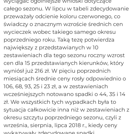
wyciągać ogólniejsze wnioski dotyczące
całego sezonu. W lipcu w tabeli zdecydowanie
przeważały odcienie koloru czerwonego, co
świadczy o znacznym wzroście średnich cen
wycieczek wobec takiego samego okresu
poprzedniego roku. Taką tezę potwierdza
największy z przedstawianych w 10
zestawieniach dla tego sezonu roczny wzrost
cen dla 15 przedstawianych kierunków, który
wyniósł już 216 zł. W pięciu poprzednich
miesiącach średnie ceny rosły odpowiednio o
106, 68, 93, 25 i 23 zł, a w zestawieniach
wcześniejszych notowano spadki o 44, 35 i 14
zł. We wszystkich tych wypadkach była to
sytuacja całkowicie inna niż w zestawieniach z
okresu szczytu poprzedniego sezonu, czyli z
września, sierpnia, lipca 2018 r., kiedy ceny
wykazywały zdecydowane spadki