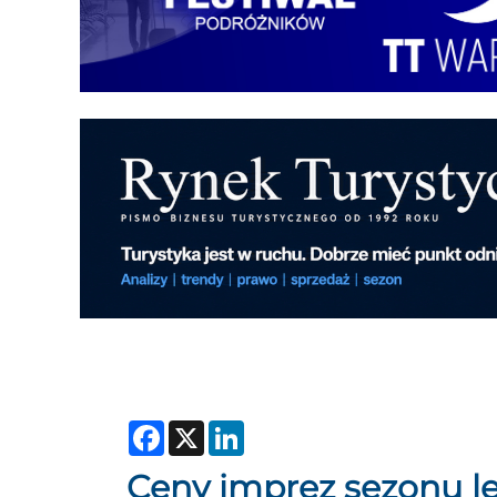
Facebook
X
LinkedIn
Ceny imprez sezonu let