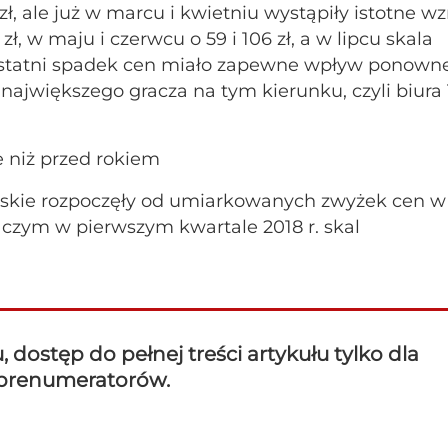
zł, ale już w marcu i kwietniu wystąpiły istotne wz
 w maju i czerwcu o 59 i 106 zł, a w lipcu skala
a ostatni spadek cen miało zapewne wpływ ponown
największego gracza na tym kierunku, czyli biura
e niż przed rokiem
jskie rozpoczęły od umiarkowanych zwyżek cen w
po czym w pierwszym kwartale 2018 r. skal
dostęp do pełnej treści artykułu tylko dla
prenumeratorów.