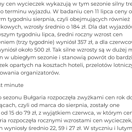
any cen wycieczek wykazują w tym sezonie silny t
do terminu wyjazdu. W badaniu cen 11 lipca ceny 
ym tygodniu sierpnia, czyli obejmujących również
dkowych, wzrosły średnio o 184 zł. Dla dat wyjazd
wszym tygodniu lipca, średni roczny wzrost cen
em (trzy tygodnie) wyniósł 357 zł, a dla czerwc
wyniósł około 500 zł. Tak silne wzrosty są w dużej 
 w ubiegłym sezonie i stanowią powrót do bardzi
 opartych na kosztach hoteli, przelotów lotnicz
nowania organizatorów.
st minute
o sezonu Bułgaria rozpoczęła zwyżkami cen rok d
ącach, czyli od marca do sierpnia, zostały one
 od 15 do 79 zł, z wyjątkiem czerwca, w którym ce
garia rozpoczęła rocznymi wzrostami cen wycieczek
wyniosły średnio 22, 59 i 27 zł. W styczniu i luty