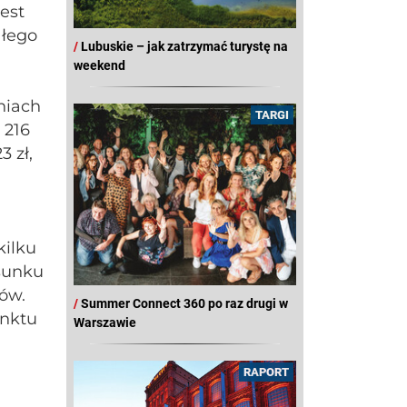
est
ałego
/
Lubuskie – jak zatrzymać turystę na
weekend
niach
TARGI
 216
3 zł,
h
kilku
sunku
ów.
/
Summer Connect 360 po raz drugi w
unktu
Warszawie
RAPORT