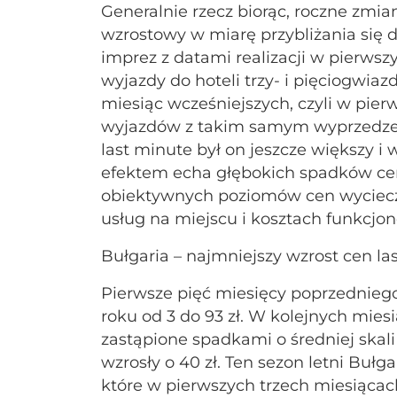
Generalnie rzecz biorąc, roczne zmi
wzrostowy w miarę przybliżania się 
imprez z datami realizacji w pierwsz
wyjazdy do hoteli trzy- i pięciogwiaz
miesiąc wcześniejszych, czyli w pier
wyjazdów z takim samym wyprzedzeni
last minute był on jeszcze większy i 
efektem echa głębokich spadków cen
obiektywnych poziomów cen wycieczek
usług na miejscu i kosztach funkcjo
Bułgaria – najmniejszy wzrost cen la
Pierwsze pięć miesięcy poprzednieg
roku od 3 do 93 zł. W kolejnych miesi
zastąpione spadkami o średniej skali
wzrosły o 40 zł. Ten sezon letni Buł
które w pierwszych trzech miesiącach 