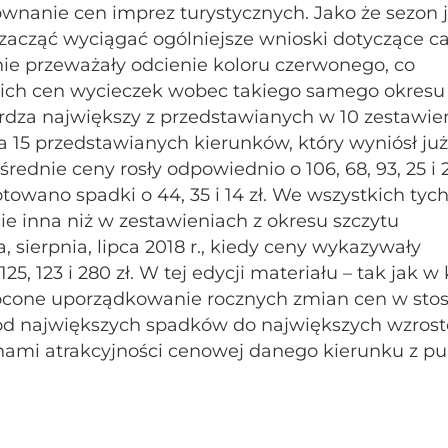
nanie cen imprez turystycznych. Jako że sezon j
 zacząć wyciągać ogólniejsze wnioski dotyczące c
ie przeważały odcienie koloru czerwonego, co
nich cen wycieczek wobec takiego samego okresu
rdza największy z przedstawianych w 10 zestawie
a 15 przedstawianych kierunków, który wyniósł już
rednie ceny rosły odpowiednio o 106, 68, 93, 25 i 2
owano spadki o 44, 35 i 14 zł. We wszystkich tyc
ie inna niż w zestawieniach z okresu szczytu
, sierpnia, lipca 2018 r., kiedy ceny wykazywały
 123 i 280 zł. W tej edycji materiału – tak jak w 
ócone uporządkowanie rocznych zmian cen w sto
 od największych spadków do największych wzrost
nami atrakcyjności cenowej danego kierunku z p