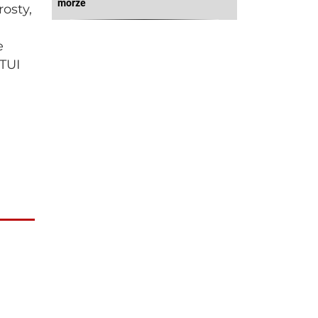
morze
rosty,
e
 TUI