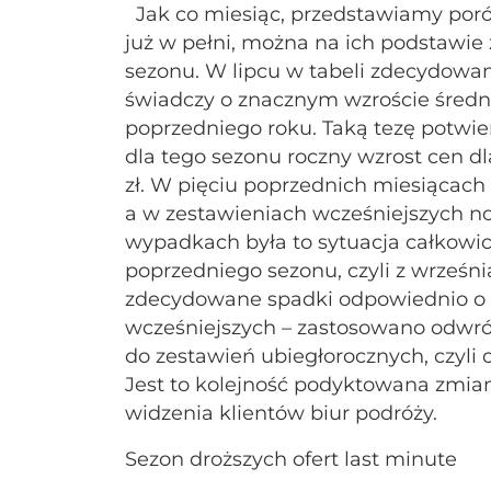
Jak co miesiąc, przedstawiamy porów
już w pełni, można na ich podstawie
sezonu. W lipcu w tabeli zdecydowan
świadczy o znacznym wzroście śred
poprzedniego roku. Taką tezę potwie
dla tego sezonu roczny wzrost cen dl
zł. W pięciu poprzednich miesiącach ś
a w zestawieniach wcześniejszych not
wypadkach była to sytuacja całkowic
poprzedniego sezonu, czyli z września
zdecydowane spadki odpowiednio o 125,
wcześniejszych – zastosowano odwr
do zestawień ubiegłorocznych, czyli
Jest to kolejność podyktowana zmia
widzenia klientów biur podróży.
Sezon droższych ofert last minute