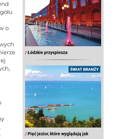
rend
ogółu
ów o
owych
mierze
/
Łódzkie przyspiesza
ej
ych,
ŚWIAT BRANŻY
o
ny
,
/
Pięć jezior, które wyglądają jak
m