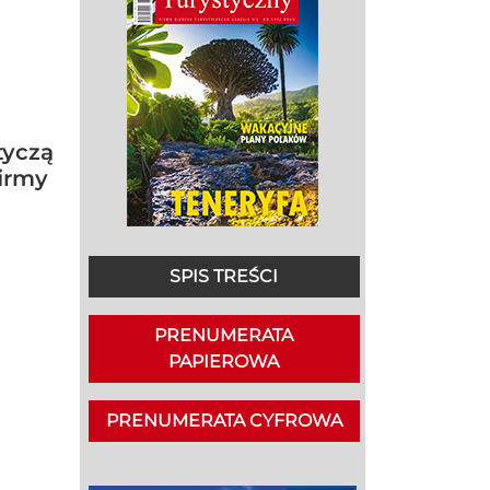
tyczą
firmy
SPIS TREŚCI
PRENUMERATA
PAPIEROWA
PRENUMERATA CYFROWA