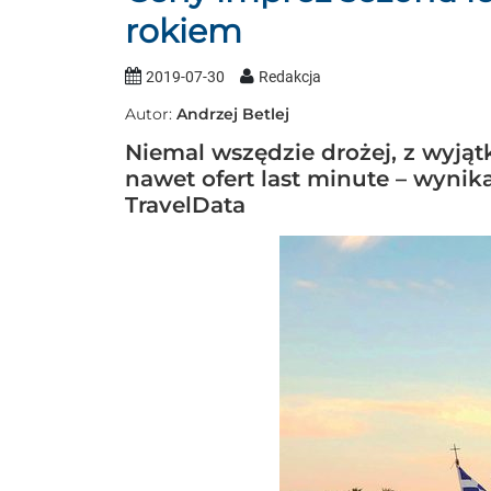
rokiem
2019-07-30
Redakcja
Autor:
Andrzej Betlej
Niemal wszędzie drożej, z wyją
nawet ofert last minute – wynik
TravelData