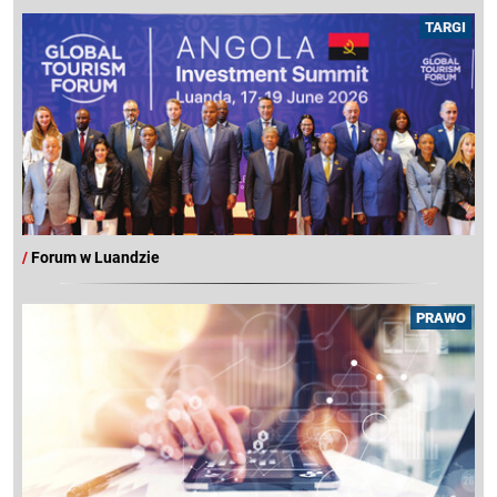
TARGI
/
Forum w Luandzie
PRAWO