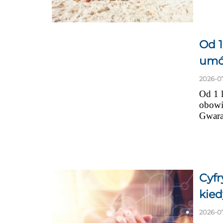
Od 1
umó
2026-0
Od 1 l
obowi
Gwara
Cyfr
kied
2026-0