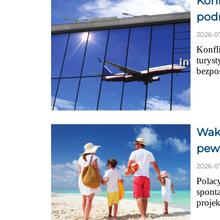
Konf
pod
2026-0
Konfli
turyst
bezpoś
Waka
pew
2026-0
Polacy
sponta
projek