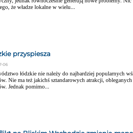
tyczny, jednak równocześnie generują nowe problemy. Nic
go, że władze lokalne w wielu...
kie przyspiesza
7-06
ództwo łódzkie nie należy do najbardziej popularnych wś
ów. Nie ma też jakichś sztandarowych atrakcji, obleganych
tów. Jednak pomimo...