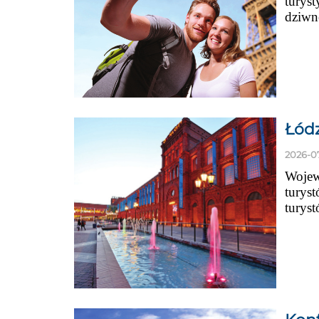
turys
dziwne
Łódz
2026-0
Wojew
turyst
turys