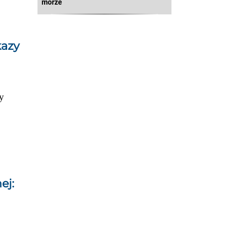
morze
kazy
y
ej: