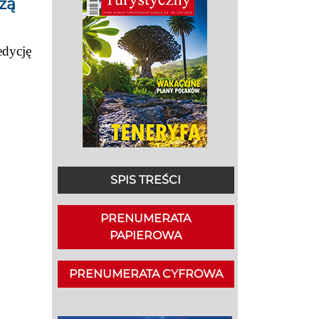
żą
edycję
SPIS TREŚCI
PRENUMERATA
PAPIEROWA
PRENUMERATA CYFROWA