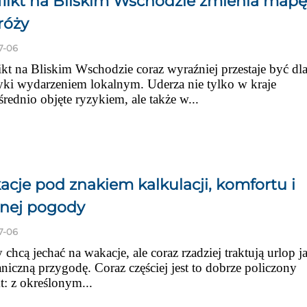
likt na Bliskim Wschodzie zmienia mapę
róży
7-06
kt na Bliskim Wschodzie coraz wyraźniej przestaje być dl
yki wydarzeniem lokalnym. Uderza nie tylko w kraje
rednio objęte ryzykiem, ale także w...
cje pod znakiem kalkulacji, komfortu i
nej pogody
7-06
 chcą jechać na wakacje, ale coraz rzadziej traktują urlop j
niczną przygodę. Coraz częściej jest to dobrze policzony
t: z określonym...