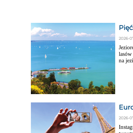
Pięć
2026-0
Jezio
lasów 
na jez
Euro
2026-0
Instag