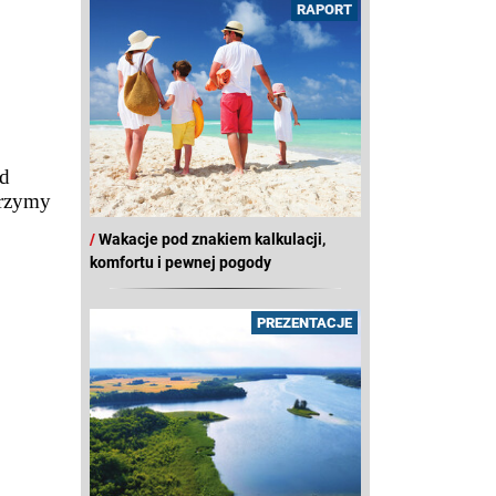
RAPORT
ód
trzymy
/
Wakacje pod znakiem kalkulacji,
komfortu i pewnej pogody
PREZENTACJE